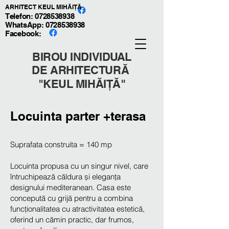
ARHITECT KEUL MIHĂIȚĂ
Telefon: 0728538938
WhatsApp:
0728538938
Facebook:
BIROU INDIVIDUAL
DE ARHITECTURĂ
"KEUL MIHĂIȚĂ"
Locuinta parter +terasa
Suprafata construita = 140 mp
Locuinta propusa cu un singur nivel, care
întruchipează căldura și eleganța
designului mediteranean. Casa este
concepută cu grijă pentru a combina
funcționalitatea cu atractivitatea estetică,
oferind un cămin practic, dar frumos,