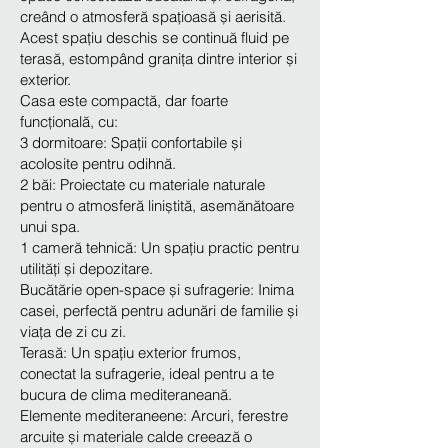
creând o atmosferă spațioasă și aerisită.
Acest spațiu deschis se continuă fluid pe
terasă, estompând granița dintre interior și
exterior.
Casa este compactă, dar foarte
funcțională, cu:
3 dormitoare: Spații confortabile și
acolosite pentru odihnă.
2 băi: Proiectate cu materiale naturale
pentru o atmosferă liniștită, asemănătoare
unui spa.
1 cameră tehnică: Un spațiu practic pentru
utilități și depozitare.
Bucătărie open-space și sufragerie: Inima
casei, perfectă pentru adunări de familie și
viața de zi cu zi.
Terasă: Un spațiu exterior frumos,
conectat la sufragerie, ideal pentru a te
bucura de clima mediteraneană.
Elemente mediteraneene: Arcuri, ferestre
arcuite și materiale calde creează o