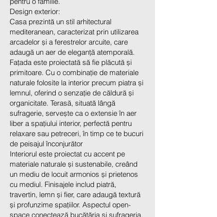
pentru o familie.
Design exterior:
Casa prezintă un stil arhitectural
mediteranean, caracterizat prin utilizarea
arcadelor și a ferestrelor arcuite, care
adaugă un aer de eleganță atemporală.
Fațada este proiectată să fie plăcută și
primitoare. Cu o combinație de materiale
naturale folosite la interior precum piatra și
lemnul, oferind o senzație de căldură și
organicitate. Terasă, situată lângă
sufragerie, servește ca o extensie în aer
liber a spațiului interior, perfectă pentru
relaxare sau petreceri, în timp ce te bucuri
de peisajul înconjurător
Interiorul este proiectat cu accent pe
materiale naturale și sustenabile, creând
un mediu de locuit armonios și prietenos
cu mediul. Finisajele includ piatră,
travertin, lemn și fier, care adaugă textură
și profunzime spațiilor. Aspectul open-
space conectează bucătăria și sufrageria,