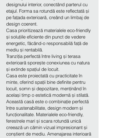
designului interior, conectând parterul cu
etajul. Forma sa rotundă este reflectată și
pe fațada exterioară, creând un limbaj de
design coerent.
Casa prioritizează materialele eco-friendly
și soluțiile eficiente din punct de vedere
energetic, făcând-o responsabilă față de
mediu și rentabilă.
Tranziția perfectă între living și terasa
exterioară sporește conexiunea cu natura
și extinde spațiul de locuit.
Casa este proiectată cu practicitate în
minte, oferind spații bine definite pentru
locuit, somn și depozitare, menținând în
același timp o estetică modernă și stilată.
Această casă este o combinație perfectă
între sustenabilitate, design modern și
funcționalitate. Materialele eco-friendly,
ferestrele mari și scara rotundă unică
creează un cămin vizual impresionant și
conștient de mediu. Amenajarea interioară