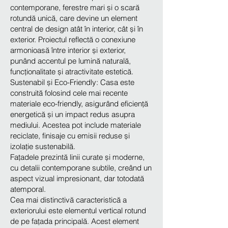
contemporane, ferestre mari și o scară
rotundă unică, care devine un element
central de design atât în interior, cât și în
exterior. Proiectul reflectă o conexiune
armonioasă între interior și exterior,
punând accentul pe lumină naturală,
funcționalitate și atractivitate estetică.
Sustenabil și Eco-Friendly: Casa este
construită folosind cele mai recente
materiale eco-friendly, asigurând eficiență
energetică și un impact redus asupra
mediului. Acestea pot include materiale
reciclate, finisaje cu emisii reduse și
izolație sustenabilă.
Fațadele prezintă linii curate și moderne,
cu detalii contemporane subtile, creând un
aspect vizual impresionant, dar totodată
atemporal.
Cea mai distinctivă caracteristică a
exteriorului este elementul vertical rotund
de pe fațada principală. Acest element