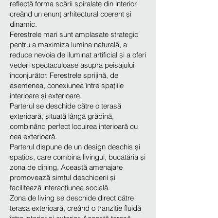
reflectă forma scării spiralate din interior,
creând un enunț arhitectural coerent și
dinamic.
Ferestrele mari sunt amplasate strategic
pentru a maximiza lumina naturală, a
reduce nevoia de iluminat artificial și a oferi
vederi spectaculoase asupra peisajului
înconjurător. Ferestrele sprijină, de
asemenea, conexiunea între spațiile
interioare și exterioare.
Parterul se deschide către o terasă
exterioară, situată lângă grădină,
combinând perfect locuirea interioară cu
cea exterioară.
Parterul dispune de un design deschis și
spațios, care combină livingul, bucătăria și
zona de dining. Această amenajare
promovează simțul deschiderii și
facilitează interacțiunea socială.
Zona de living se deschide direct către
terasa exterioară, creând o tranziție fluidă