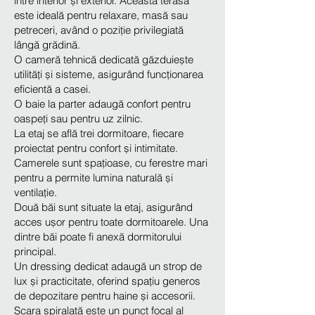
între interior și exterior. Această terasă
este ideală pentru relaxare, masă sau
petreceri, având o poziție privilegiată
lângă grădină.
O cameră tehnică dedicată găzduiește
utilități și sisteme, asigurând funcționarea
eficientă a casei.
O baie la parter adaugă confort pentru
oaspeți sau pentru uz zilnic.
La etaj se află trei dormitoare, fiecare
proiectat pentru confort și intimitate.
Camerele sunt spațioase, cu ferestre mari
pentru a permite lumina naturală și
ventilație.
Două băi sunt situate la etaj, asigurând
acces ușor pentru toate dormitoarele. Una
dintre băi poate fi anexă dormitorului
principal.
Un dressing dedicat adaugă un strop de
lux și practicitate, oferind spațiu generos
de depozitare pentru haine și accesorii.
Scara spiralată este un punct focal al