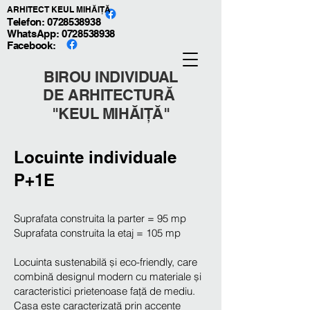
ARHITECT KEUL MIHĂIȚĂ
Telefon: 0728538938
WhatsApp:
0728538938
Facebook:
BIROU INDIVIDUAL
DE ARHITECTURĂ
"KEUL MIHĂIȚĂ"
Locuinte individuale
P+1E
Suprafata construita la parter = 95 mp
Suprafata construita la etaj = 105 mp
Locuinta sustenabilă și eco-friendly, care
combină designul modern cu materiale și
caracteristici prietenoase față de mediu.
Casa este caracterizată prin accente