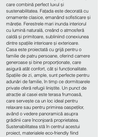
care combină perfect luxul și
sustenabilitatea. Fațada este decorată cu
ornamente clasice, emanând sofisticare și
măreție. Ferestrele mari inunda interiorul
cu lumină naturală, creând o atmosferă
caldă și primitoare, subliniind conexiunea
dintre spațiile interioare și exterioare.
Casa este proiectată cu grijă pentru o
familie de patru persoane, oferind camere
generoase și bine proporționate, care
asigură atât confort, cât și funcționalitate.
Spațiile de zi, ample, sunt perfecte pentru
adunări de familie, în timp ce dormitoarele
private oferă refugii liniștite. Un punct de
atracție al casei este terasa frumoasă,
care servește ca un loc ideal pentru
relaxare sau pentru primirea oaspeților,
având o vedere panoramică asupra
grădinii care înconjoară proprietatea.
Sustenabilitatea stă în centrul acestui
proiect, materialele eco-friendly fiind