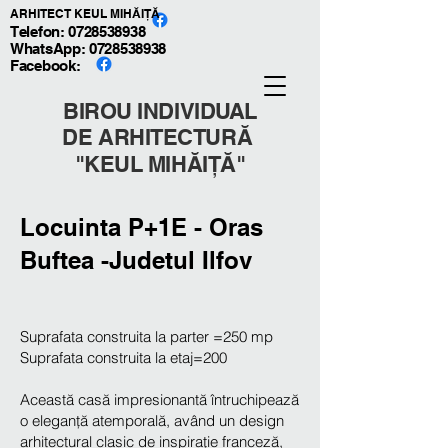
ARHITECT KEUL MIHĂIȚĂ
Telefon: 0728538938
WhatsApp:
0728538938
Facebook:
BIROU INDIVIDUAL
DE ARHITECTURĂ
"KEUL MIHĂIȚĂ"
Locuinta P+1E - Oras
Buftea -Judetul Ilfov
Suprafata construita la parter =250 mp
Suprafata construita la etaj=200
Această casă impresionantă întruchipează
o eleganță atemporală, având un design
arhitectural clasic de inspirație franceză,